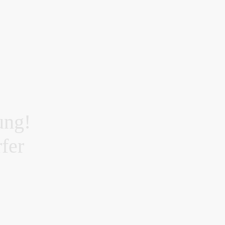
ung!
fer