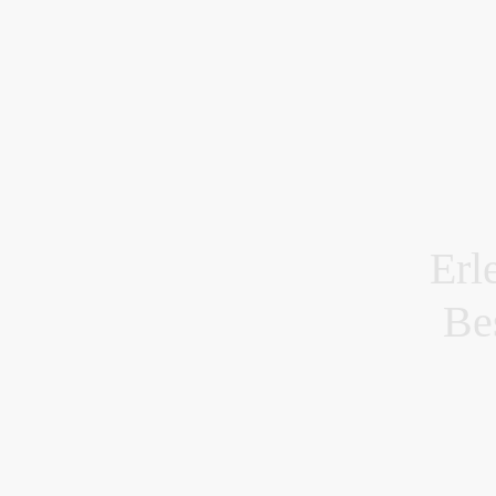
Erl
Be