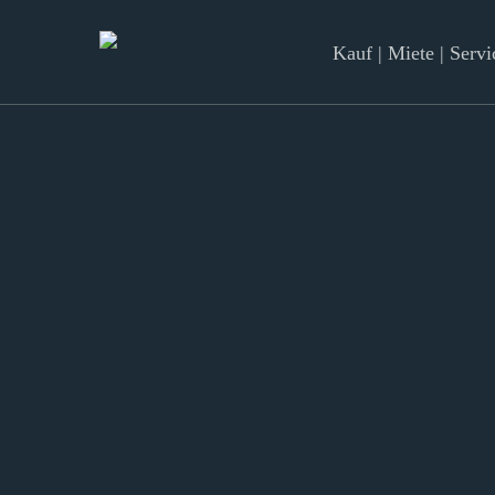
Skip
to
Kauf | Miete | Servi
main
content