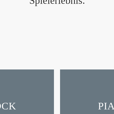
Spielerlebnis.
ÖCK
PI