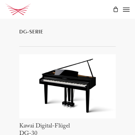
Skip
Men
to
main
content
DG-SERIE
Kawai Digital-Flügel
DG-30