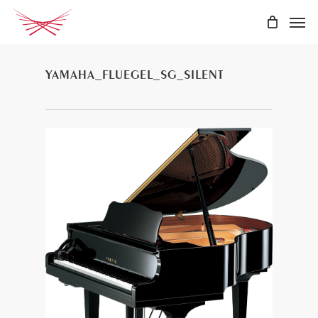
Skip
Men
to
main
content
YAMAHA_FLUEGEL_SG_SILENT