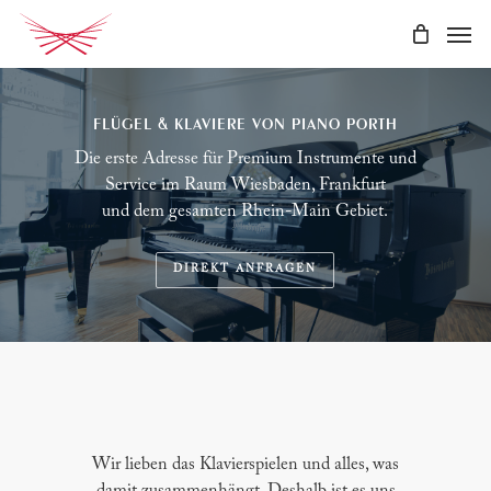
Skip
Men
to
main
content
FLÜGEL & KLAVIERE VON PIANO PORTH
Die erste Adresse für Premium Instrumente und
Service im Raum Wiesbaden, Frankfurt
und dem gesamten Rhein-Main Gebiet.
DIREKT ANFRAGEN
Wir lieben das Klavierspielen und alles, was