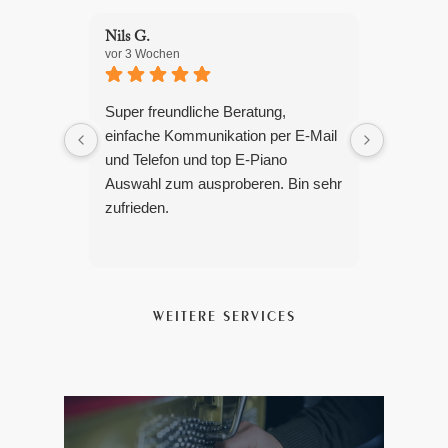
Nils G.
Peter L.
vor 3 Wochen
vor 2 Mon
Super freundliche Beratung,
Gute Ber
einfache Kommunikation per E-Mail
würde hi
und Telefon und top E-Piano
Auswahl zum ausproberen. Bin sehr
zufrieden.
WEITERE SERVICES