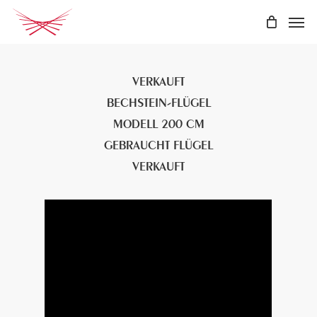
Skip
Men
to
main
content
VERKAUFT
BECHSTEIN-FLÜGEL
MODELL 200 CM
GEBRAUCHT FLÜGEL
VERKAUFT