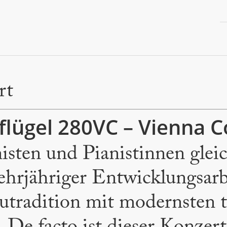
rt
flügel 280VC – Vienna C
isten und Pianistinnen glei
ehrjähriger Entwicklungsarbe
utradition mit modernsten 