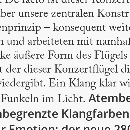
. De facto ist dieser Konzer
aber unsere zentralen Konst
prinzip – konsequent weiter
n und arbeiteten mit namhaf
e äußere Form des Flügels s
t der dieser Konzertflügel 
wiedergibt. Ein Klang klar 
Atemb
s Funkeln im Licht.
nbegrenzte Klangfarben
er Emotion: der neue 28