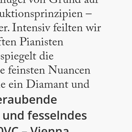
tflügel von Grund auf
ruktionsprinzipien –
. Intensiv feilten wir
ten Pianisten
piegelt die
die feinsten Nuancen
wie ein Diamant und
eraubende
 und fesselndes
0VC – Vienna