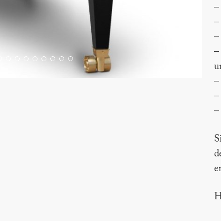
–
–
–
–
u
–
–
–
S
d
e
H