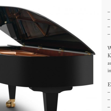
–
–
–
–
W
K
a
i
E
–
–
–