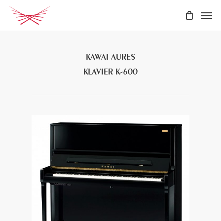
Skip
Men
to
main
content
KAWAI AURES
KLAVIER K-600