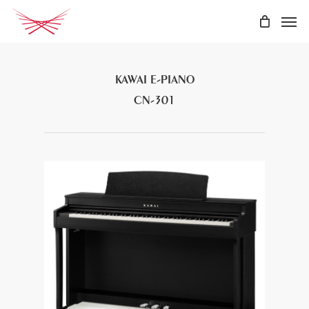
Skip
Men
to
main
content
KAWAI E-PIANO
CN-301