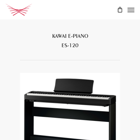
Skip
Men
to
main
content
KAWAI E-PIANO
ES-120