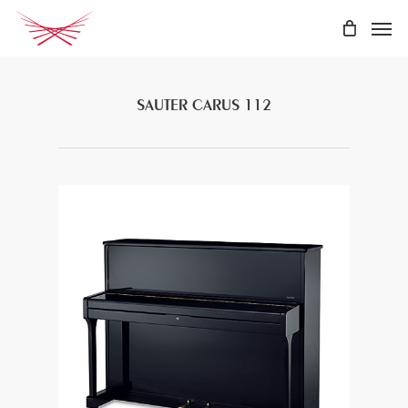
Skip
Men
to
main
content
SAUTER CARUS 112