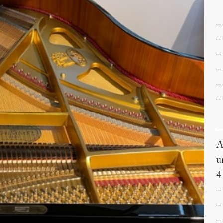
–
–
–
–
–
–
A
u
4
–
–
–