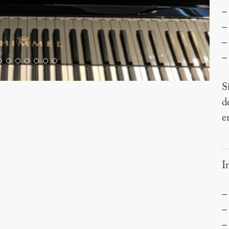
–
–
–
–
S
d
e
I
–
–
–