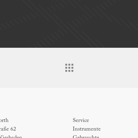
th
Sitemap
orth
Service
raße 62
Instrumente