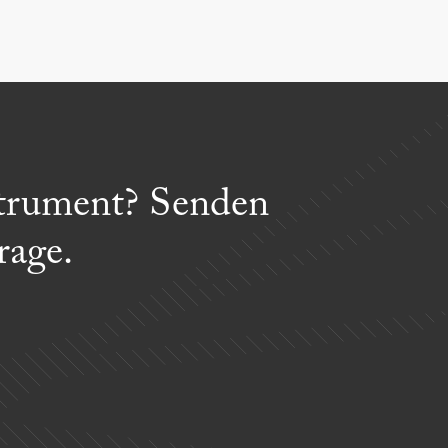
nstrument? Senden
rage.