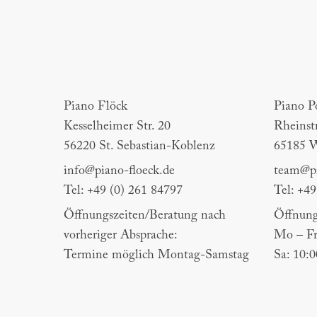
Piano Flöck
Piano Por
Piano Flöck
Piano P
Kesselheimer Str. 20
Rheinst
56220 St. Sebastian-Koblenz
65185 
info@piano-floeck.de
team@pi
Tel: +49 (0) 261 84797
Tel: +4
Öffnungszeiten/Beratung nach
Öffnung
vorheriger Absprache:
Mo – Fr
Termine möglich Montag-Samstag
Sa: 10: