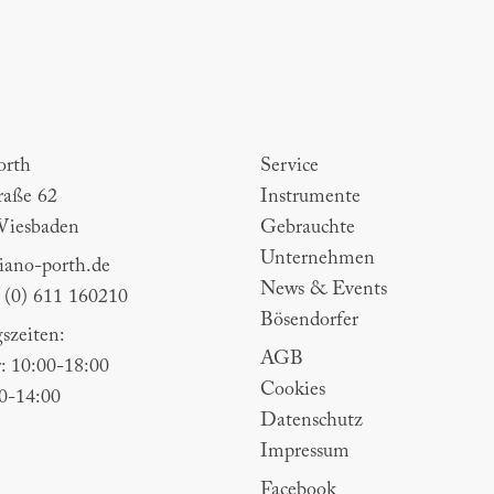
th
Sitemap
orth
Service
raße 62
Instrumente
Wiesbaden
Gebrauchte
Unternehmen
ano-porth.de
News & Events
9 (0) 611 160210
Bösendorfer
szeiten:
AGB
: 10:00-18:00
Cookies
00-14:00
Datenschutz
Impressum
Facebook