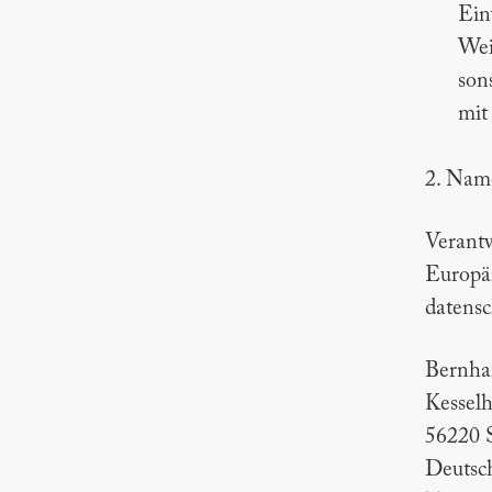
Ein
Wei
son
mit
2. Name
Verantw
Europä
datensc
Bernha
Kesselh
56220 S
Deutsc