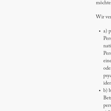
möchten
Wir ver
a) 
Per
nat
Per
ein
ode
psy
ide
b) 
Bet
per