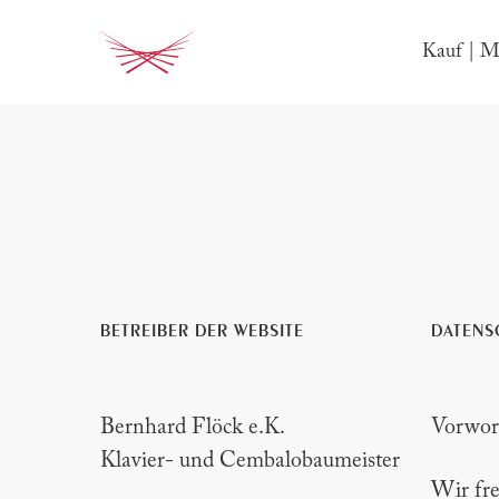
Skip
to
Kauf | Mi
main
content
BETREIBER DER WEBSITE
DATENS
Bernhard Flöck e.K.
Vorwor
Klavier- und Cembalobaumeister
Wir fre