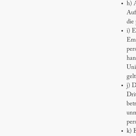
h) 
Auf
die
i) 
Emp
per
han
Uni
gel
j) D
Dri
bet
unm
per
k) 