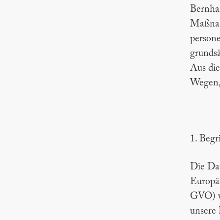
Bernhar
Maßnahm
person
grundsä
Aus die
Wegen, 
1. Beg
Die Dat
Europä
GVO) ve
unsere 