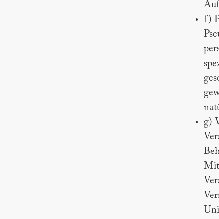
Auf
f) 
Pse
per
spe
ges
gew
nat
g) 
Ver
Beh
Mit
Ver
Ver
Uni