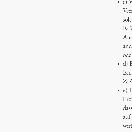
c) 
Ver
sol
Erf
Aus
and
ode
d) 
Ein
Zie
e) P
Pro
das
auf
wir