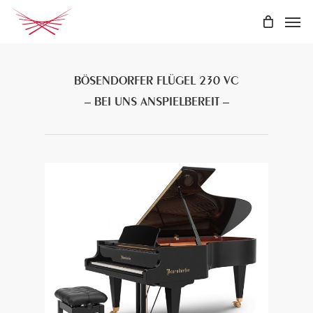
Skip
Men
to
main
content
BÖSENDORFER FLÜGEL 230 VC
– BEI UNS ANSPIELBEREIT –