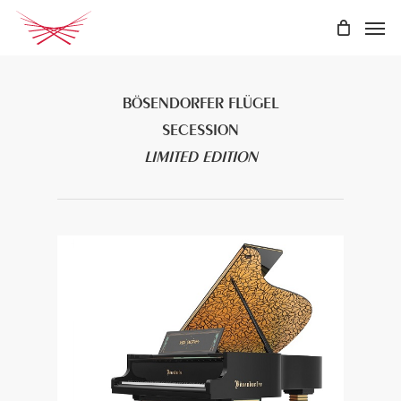
Skip
Men
to
main
content
BÖSENDORFER FLÜGEL
SECESSION
LIMITED EDITION