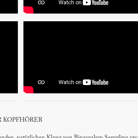
R KOPFHÖRER
nden, natürlichen Klang von Binauralem Sampling un