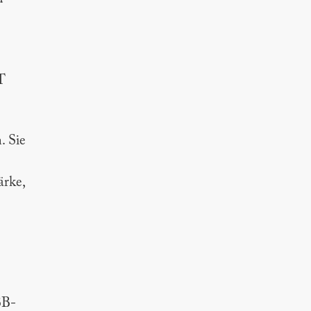
T
. Sie
ärke,
SB-