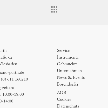
th
Sitemap
orth
Service
raße 62
Instrumente
Wiesbaden
Gebrauchte
Unternehmen
ano-porth.de
News & Events
9 (0) 611 160210
Bösendorfer
szeiten:
AGB
: 10:00-18:00
Cookies
00-14:00
Datenschutz