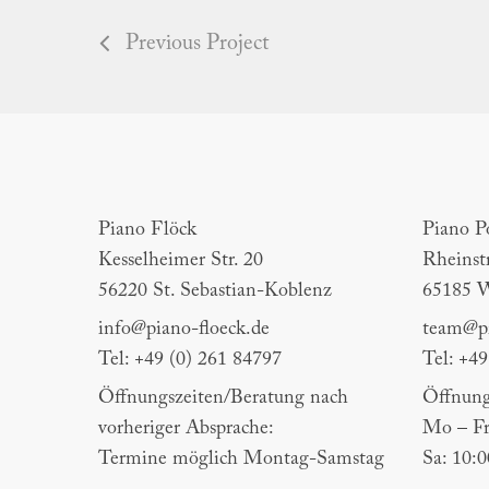
Previous Project
Piano Flöck
Piano Por
Piano Flöck
Piano P
Kesselheimer Str. 20
Rheinst
56220 St. Sebastian-Koblenz
65185 
info@piano-floeck.de
team@pi
Tel: +49 (0) 261 84797
Tel: +4
Öffnungszeiten/Beratung nach
Öffnung
vorheriger Absprache:
Mo – Fr
Termine möglich Montag-Samstag
Sa: 10: