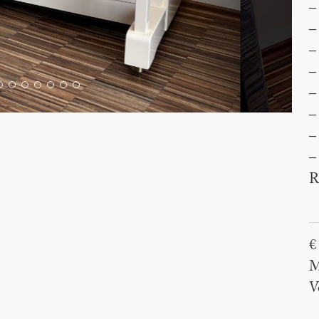
–
–
–
–
–
–
–
–
R
€
M
V