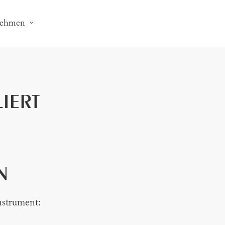
nehmen
IERT
N
nstrument: