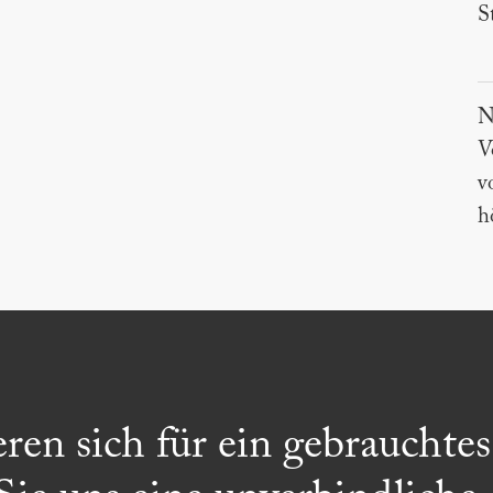
S
N
V
v
h
ieren sich für ein gebrauchte