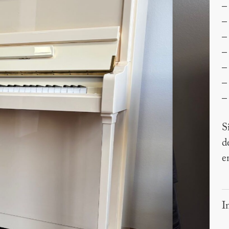
–
–
–
–
–
–
–
S
d
e
I